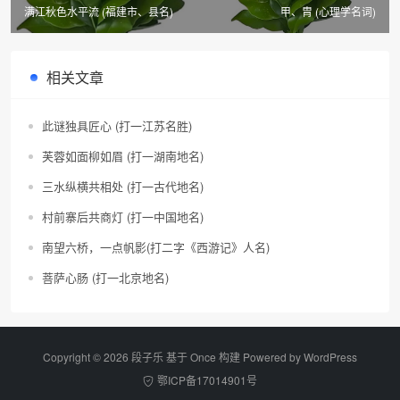
满江秋色水平流 (福建市、县名)
甲、胄 (心理学名词)
相关文章
此谜独具匠心 (打一江苏名胜)
芙蓉如面柳如眉 (打一湖南地名)
三水纵横共相处 (打一古代地名)
村前寨后共商灯 (打一中国地名)
南望六桥，一点帆影(打二字《西游记》人名)
菩萨心肠 (打一北京地名)
Copyright © 2026 段子乐 基于 Once 构建 Powered by
WordPress
鄂ICP备17014901号