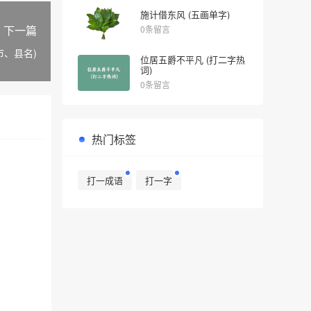
施计借东风 (五画单字)
下一篇
0条留言
市、县名)
位居五爵不平凡 (打二字热
词)
0条留言
热门标签
打一成语
打一字