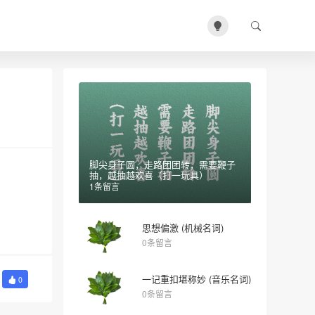
脚尖身子圆，走路团团转，需要鞭子
抽，越抽越欢喜（打一玩具）
1条留言
思想偏激 (机械名词)
0条留言
一记重扣堪称妙 (音乐名词)
0
0条留言