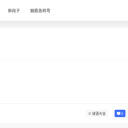
新段子
脑筋急转弯
谜语大全
0