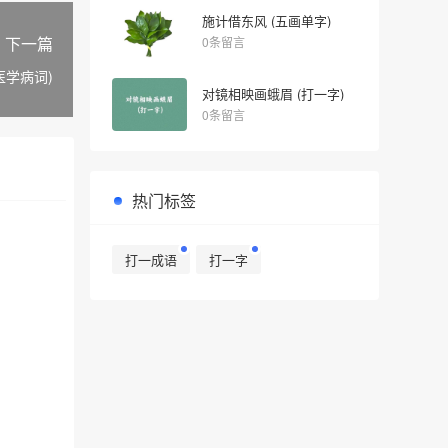
施计借东风 (五画单字)
下一篇
0条留言
医学病词)
对镜相映画蛾眉 (打一字)
0条留言
热门标签
打一成语
打一字