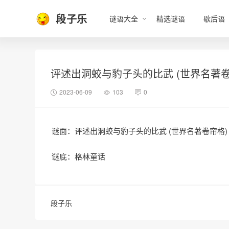
段子乐
谜语大全
精选谜语
歇后语
评述出洞蛟与豹子头的比武 (世界名著卷
2023-06-09
103
0
谜面：评述出洞蛟与豹子头的比武 (世界名著卷帘格)
谜底：格林童话
段子乐