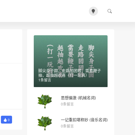
脚尖身子圆，走路团团转，需要鞭子
抽，越抽越欢喜（打一玩具）
1条留言
思想偏激 (机械名词)
0条留言
一记重扣堪称妙 (音乐名词)
0
0条留言