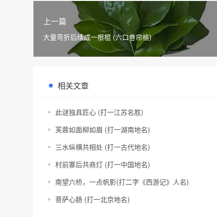
上一篇
大量弯折后续成一根棍 (六口卷帘格)
相关文章
此谜独具匠心 (打一江苏名胜)
芙蓉如面柳如眉 (打一湖南地名)
三水纵横共相处 (打一古代地名)
村前寨后共商灯 (打一中国地名)
南望六桥，一点帆影(打二字《西游记》人名)
菩萨心肠 (打一北京地名)