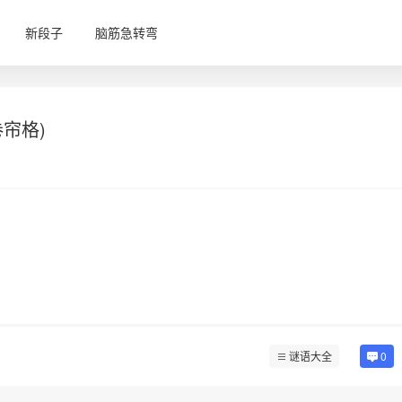
新段子
脑筋急转弯
帘格)
谜语大全
0