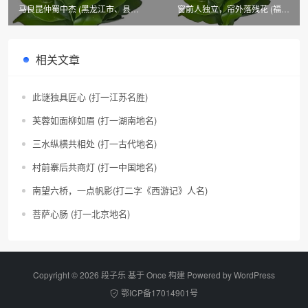
马良昆仲蜀中杰 (黑龙江市、县名
窗前人独立，帘外落残花 (福建
二)
市、县名)
相关文章
此谜独具匠心 (打一江苏名胜)
芙蓉如面柳如眉 (打一湖南地名)
三水纵横共相处 (打一古代地名)
村前寨后共商灯 (打一中国地名)
南望六桥，一点帆影(打二字《西游记》人名)
菩萨心肠 (打一北京地名)
Copyright © 2026 段子乐 基于 Once 构建 Powered by
WordPress
鄂ICP备17014901号