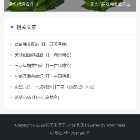
课桌 (教育名词一)
花言巧语戏嫦娥 (民乐曲)
相关文章
此谜独具匠心 (打一江苏名胜)
芙蓉如面柳如眉 (打一湖南地名)
三水纵横共相处 (打一古代地名)
村前寨后共商灯 (打一中国地名)
南望六桥，一点帆影(打二字《西游记》人名)
菩萨心肠 (打一北京地名)
Copyright © 2026 段子乐 基于 Once 构建 Powered by
WordPress
鄂ICP备17014901号