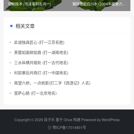
切削技术 (书法篆刻名词一)
辗转激起白川水 (2004年度魅力城
市)
相关文章
此谜独具匠心 (打一江苏名胜)
芙蓉如面柳如眉 (打一湖南地名)
三水纵横共相处 (打一古代地名)
村前寨后共商灯 (打一中国地名)
南望六桥，一点帆影(打二字《西游记》人名)
菩萨心肠 (打一北京地名)
Copyright © 2026 段子乐 基于 Once 构建 Powered by
WordPress
鄂ICP备17014901号