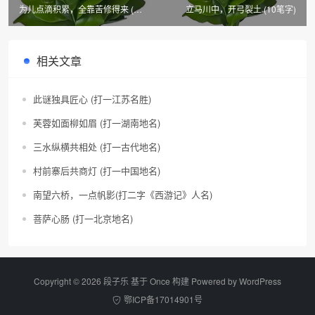
为儿点滴积累，全靠苦修得来 (晋
立马川中，开弓裂土 (10笔字)
江重点工业企业名)
相关文章
此谜独具匠心 (打一江苏名胜)
芙蓉如面柳如眉 (打一湖南地名)
三水纵横共相处 (打一古代地名)
村前寨后共商灯 (打一中国地名)
南望六桥，一点帆影(打二字《西游记》人名)
菩萨心肠 (打一北京地名)
Copyright © 2026 段子乐 基于 Once 构建 Powered by
WordPress
鄂ICP备17014901号