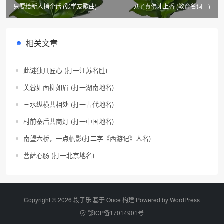
只要给新人捎个话 (张学友歌曲)
见了真佛才上香 (教育名词一)
相关文章
此谜独具匠心 (打一江苏名胜)
芙蓉如面柳如眉 (打一湖南地名)
三水纵横共相处 (打一古代地名)
村前寨后共商灯 (打一中国地名)
南望六桥，一点帆影(打二字《西游记》人名)
菩萨心肠 (打一北京地名)
Copyright © 2026 段子乐 基于 Once 构建 Powered by
WordPress
鄂ICP备17014901号