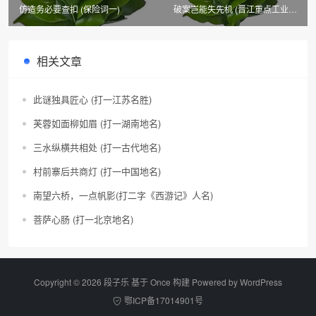
仿造务必要查扣 (保险词一)
破案岂能失先机 (晋江重点工业企
业名)
相关文章
此谜独具匠心 (打一江苏名胜)
芙蓉如面柳如眉 (打一湖南地名)
三水纵横共相处 (打一古代地名)
村前寨后共商灯 (打一中国地名)
南望六桥，一点帆影(打二字《西游记》人名)
菩萨心肠 (打一北京地名)
Copyright © 2026 段子乐 基于 Once 构建 Powered by
WordPress
鄂ICP备17014901号