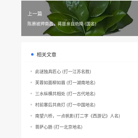
上一篇
陈赓被押南昌，蒋匪亲自劝降 (国名)
相关文章
此谜独具匠心 (打一江苏名胜)
芙蓉如面柳如眉 (打一湖南地名)
三水纵横共相处 (打一古代地名)
村前寨后共商灯 (打一中国地名)
南望六桥，一点帆影(打二字《西游记》人名)
菩萨心肠 (打一北京地名)