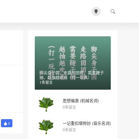
脚尖身子圆，走路团团转，需要鞭子
抽，越抽越欢喜（打一玩具）
1条留言
思想偏激 (机械名词)
0条留言
一记重扣堪称妙 (音乐名词)
0
0条留言