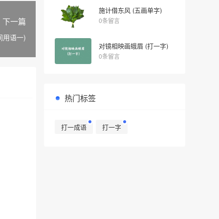
施计借东风 (五画单字)
下一篇
0条留言
间用语一)
对镜相映画蛾眉 (打一字)
0条留言
热门标签
打一成语
打一字