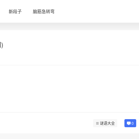
新段子
脑筋急转弯
)
谜语大全
0