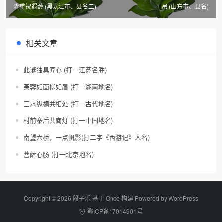
隆重祝遐龄 (黑龙江市、县名二)
一吊 (山东市、县名)
相关文章
此谜独具匠心 (打一江苏名胜)
芙蓉如面柳如眉 (打一湖南地名)
三水纵横共相处 (打一古代地名)
村前寨后共商灯 (打一中国地名)
南望六桥，一点帆影(打二字《西游记》人名)
菩萨心肠 (打一北京地名)
Copyright © 2026 段子乐 基于 Once 构建 Powered by
WordPress
鄂ICP备17014901号