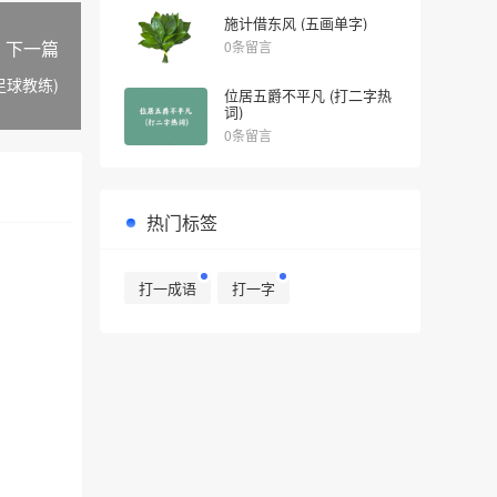
施计借东风 (五画单字)
下一篇
0条留言
足球教练)
位居五爵不平凡 (打二字热
词)
0条留言
热门标签
打一成语
打一字