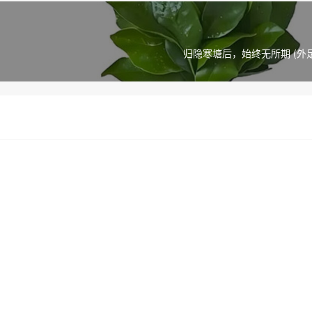
归隐寒塘后，始终无所期 (外