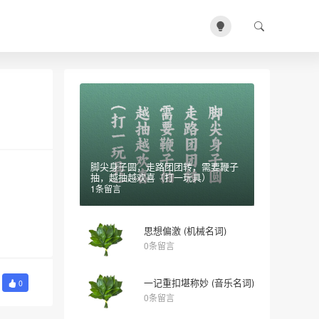
脚尖身子圆，走路团团转，需要鞭子
抽，越抽越欢喜（打一玩具）
1条留言
思想偏激 (机械名词)
0条留言
一记重扣堪称妙 (音乐名词)
0
0条留言