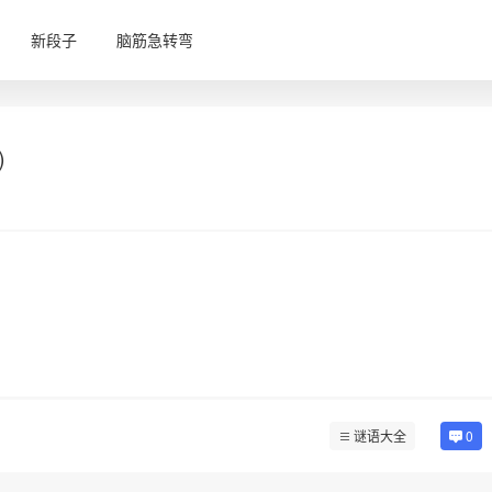
新段子
脑筋急转弯
)
谜语大全
0