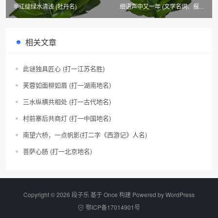
半江绽绿水清浅 (牡丹名)
细语声中又一年 (文学名词、报刊
用语各)
相关文章
此谜独具匠心 (打一江苏名胜)
芙蓉如面柳如眉 (打一湖南地名)
三水纵横共相处 (打一古代地名)
村前寨后共商灯 (打一中国地名)
南望六桥，一点帆影(打二字《西游记》人名)
菩萨心肠 (打一北京地名)
Copyright © 2026 段子乐 基于 Once 构建 Powered by
WordPress
鄂ICP备17014901号