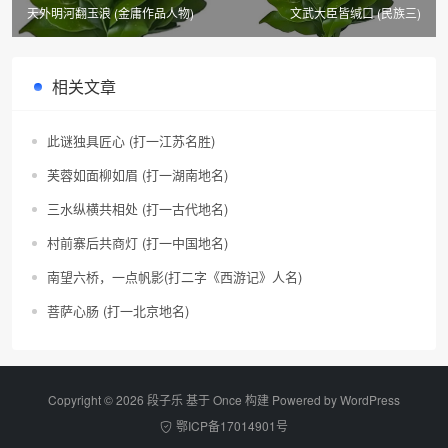
天外明河翻玉浪 (金庸作品人物)
文武大臣皆缄口 (民族三)
相关文章
此谜独具匠心 (打一江苏名胜)
芙蓉如面柳如眉 (打一湖南地名)
三水纵横共相处 (打一古代地名)
村前寨后共商灯 (打一中国地名)
南望六桥，一点帆影(打二字《西游记》人名)
菩萨心肠 (打一北京地名)
Copyright © 2026 段子乐 基于 Once 构建 Powered by
WordPress
鄂ICP备17014901号