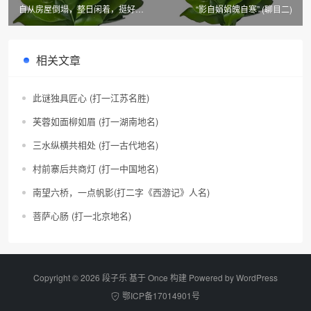
自从房屋倒塌，整日闲着，挺好
“影自娟娟魄自寒” (聊目二)
(成语二)
相关文章
此谜独具匠心 (打一江苏名胜)
芙蓉如面柳如眉 (打一湖南地名)
三水纵横共相处 (打一古代地名)
村前寨后共商灯 (打一中国地名)
南望六桥，一点帆影(打二字《西游记》人名)
菩萨心肠 (打一北京地名)
Copyright © 2026 段子乐 基于 Once 构建 Powered by
WordPress
鄂ICP备17014901号