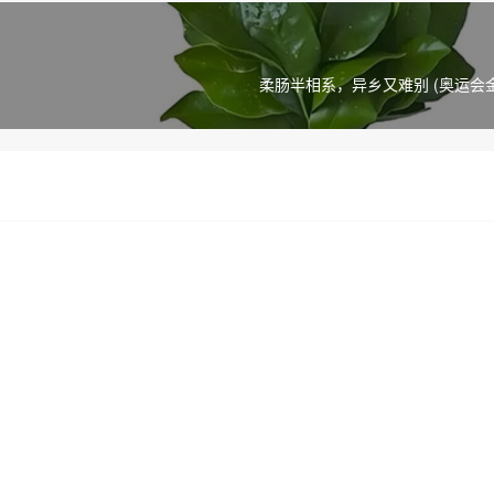
柔肠半相系，异乡又难别 (奥运会