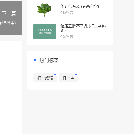
施计借东风 (五画单字)
下一篇
0条留言
金牌得主)
位居五爵不平凡 (打二字热
词)
0条留言
热门标签
打一成语
打一字