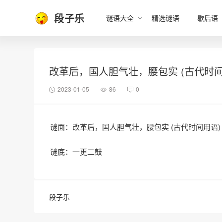
段子乐
谜语大全
精选谜语
歇后语
改革后，国人胆气壮，腰包实 (古代时间
2023-01-05
86
0
谜面：改革后，国人胆气壮，腰包实 (古代时间用语)
谜底：一更二鼓
段子乐