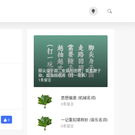
脚尖身子圆，走路团团转，需要鞭子
抽，越抽越欢喜（打一玩具）
1条留言
思想偏激 (机械名词)
0条留言
一记重扣堪称妙 (音乐名词)
0
0条留言