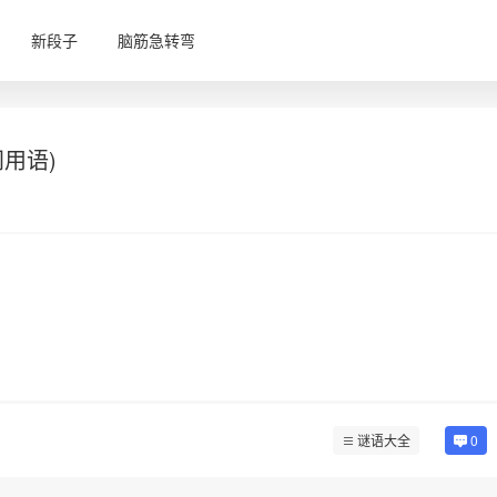
新段子
脑筋急转弯
用语)
谜语大全
0