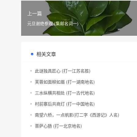
上一篇
元旦谢绝参观 (集邮名词一)
相关文章
此谜独具匠心 (打一江苏名胜)
芙蓉如面柳如眉 (打一湖南地名)
三水纵横共相处 (打一古代地名)
村前寨后共商灯 (打一中国地名)
南望六桥，一点帆影(打二字《西游记》人名)
菩萨心肠 (打一北京地名)