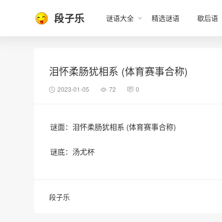
段子乐
谜语大全
精选谜语
歇后语
泪怀柔肠犹相系 (体育赛事合称)
2023-01-05
72
0
谜面：泪怀柔肠犹相系 (体育赛事合称)
谜底：汤尤杯
段子乐