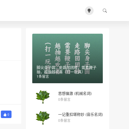
脚尖身子圆，走路团团转，需要鞭子
抽，越抽越欢喜（打一玩具）
1条留言
思想偏激 (机械名词)
0条留言
一记重扣堪称妙 (音乐名词)
0
0条留言