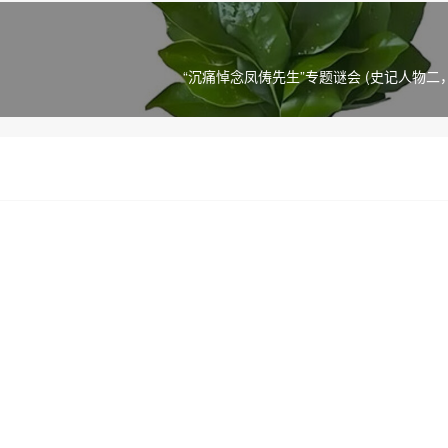
“沉痛悼念凤俦先生”专题谜会 (史记人物二