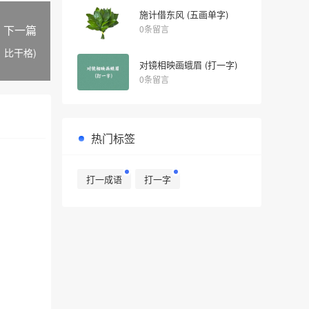
施计借东风 (五画单字)
下一篇
0条留言
，比干格)
对镜相映画蛾眉 (打一字)
0条留言
热门标签
打一成语
打一字