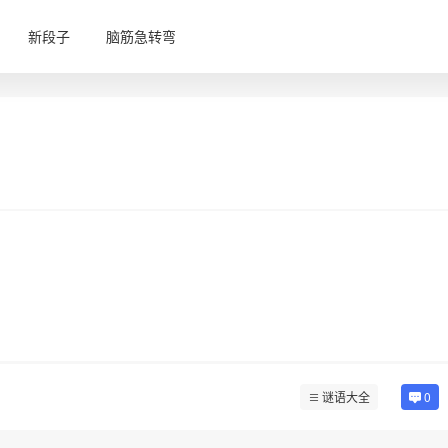
新段子
脑筋急转弯
谜语大全
0