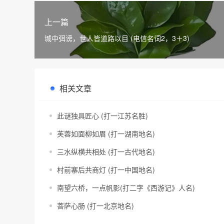
上一篇
城中弭谤，世人皆道路以目 (电信名词2，3＋3)
相关文章
此谜独具匠心 (打一江苏名胜)
芙蓉如面柳如眉 (打一湖南地名)
三水纵横共相处 (打一古代地名)
村前寨后共商灯 (打一中国地名)
南望六桥，一点帆影(打二字《西游记》人名)
菩萨心肠 (打一北京地名)