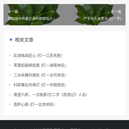
上一篇
下一篇
尼姑庙中供着过海的那群仙人 (街
严字当头来整治 (打一字)
机游戏人物)
相关文章
此谜独具匠心 (打一江苏名胜)
芙蓉如面柳如眉 (打一湖南地名)
三水纵横共相处 (打一古代地名)
村前寨后共商灯 (打一中国地名)
南望六桥，一点帆影(打二字《西游记》人名)
菩萨心肠 (打一北京地名)