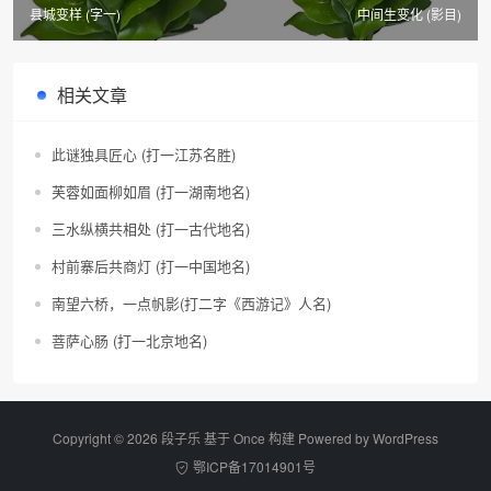
县城变样 (字一)
中间生变化 (影目)
相关文章
此谜独具匠心 (打一江苏名胜)
芙蓉如面柳如眉 (打一湖南地名)
三水纵横共相处 (打一古代地名)
村前寨后共商灯 (打一中国地名)
南望六桥，一点帆影(打二字《西游记》人名)
菩萨心肠 (打一北京地名)
Copyright © 2026 段子乐 基于 Once 构建 Powered by
WordPress
鄂ICP备17014901号