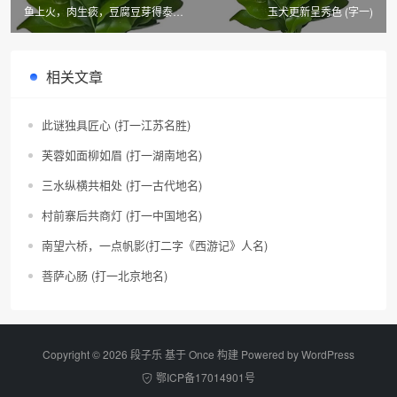
鱼上火，肉生痰，豆腐豆芽得泰然
玉犬更新呈秀色 (字一)
(打一成语)
相关文章
此谜独具匠心 (打一江苏名胜)
芙蓉如面柳如眉 (打一湖南地名)
三水纵横共相处 (打一古代地名)
村前寨后共商灯 (打一中国地名)
南望六桥，一点帆影(打二字《西游记》人名)
菩萨心肠 (打一北京地名)
Copyright © 2026 段子乐 基于 Once 构建 Powered by
WordPress
鄂ICP备17014901号