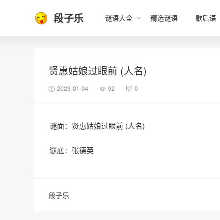
段子乐
谜语大全
精选谜语
歇后语
贤惠姑娘过眼前 (人名)
2023-01-04
92
0
谜面：贤惠姑娘过眼前 (人名)
谜底：张德英
段子乐