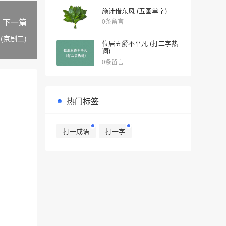
施计借东风 (五画单字)
下一篇
0条留言
(京剧二)
位居五爵不平凡 (打二字热
词)
0条留言
热门标签
打一成语
打一字