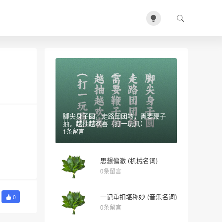
脚尖身子圆，走路团团转，需要鞭子
抽，越抽越欢喜（打一玩具）
1条留言
思想偏激 (机械名词)
0条留言
一记重扣堪称妙 (音乐名词)
0
0条留言