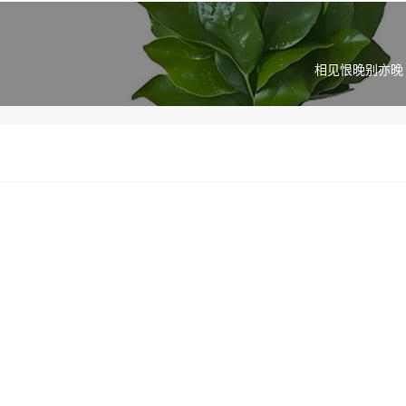
相见恨晚别亦晚 