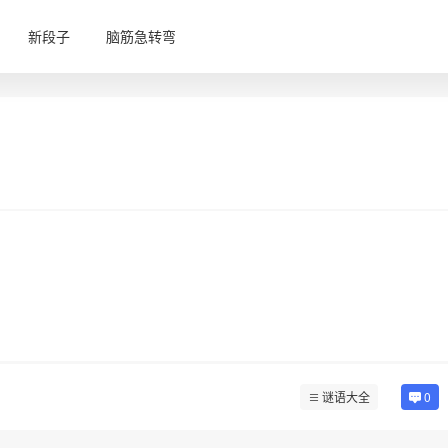
新段子
脑筋急转弯
谜语大全
0