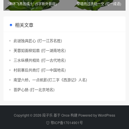
“玉环飞燕皆成土” (5字新外影目)
穿墙而过洗劫一空 (打一成语)
相关文章
此谜独具匠心 (打一江苏名胜)
芙蓉如面柳如眉 (打一湖南地名)
三水纵横共相处 (打一古代地名)
村前寨后共商灯 (打一中国地名)
南望六桥，一点帆影(打二字《西游记》人名)
菩萨心肠 (打一北京地名)
Copyright © 2026 段子乐 基于 Once 构建 Powered by
WordPress
鄂ICP备17014901号