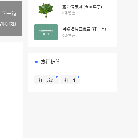
施计借东风 (五画单字)
下一篇
0条留言
官职冠姓)
对镜相映画蛾眉 (打一字)
0条留言
热门标签
打一成语
打一字