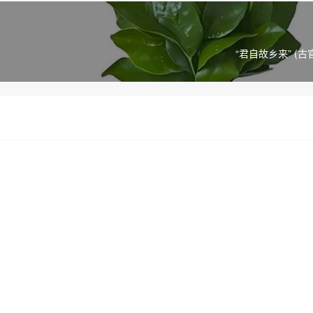
“君自故乡来” (古