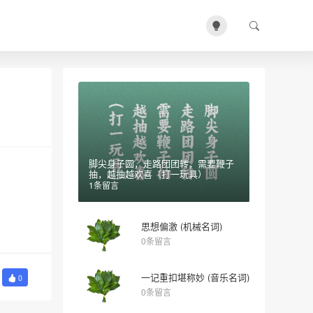
脚尖身子圆，走路团团转，需要鞭子
抽，越抽越欢喜（打一玩具）
1条留言
思想偏激 (机械名词)
0条留言
一记重扣堪称妙 (音乐名词)
0
0条留言