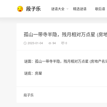
段子乐
谜语大全
精选谜语
歇后语
孤山一带寺半隐，残月相对万点星 (房地
2023-01-04
94
0
谜面：孤山一带寺半隐，残月相对万点星 (房地产名词
谜底：房屋
段子乐