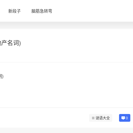
新段子
脑筋急转弯
产名词)
)
谜语大全
0