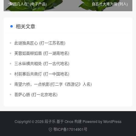
“梨园几人在” (电子产品)
自古才大难为用 (列人)
相关文章
此谜独具匠心 (打一江苏名胜)
芙蓉如面柳如眉 (打一湖南地名)
三水纵横共相处 (打一古代地名)
村前寨后共商灯 (打一中国地名)
南望六桥，一点帆影(打二字《西游记》人名)
菩萨心肠 (打一北京地名)
Copyright © 2026 段子乐 基于 Once 构建 Powered by
WordPress
鄂ICP备17014901号