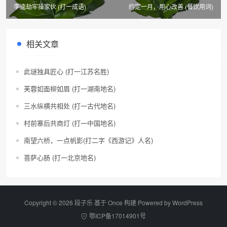
李逵劫牢操家伙 (打一成语)
约定一月，用心改善 (餐饮用词)
相关文章
此谜独具匠心 (打一江苏名胜)
芙蓉如面柳如眉 (打一湖南地名)
三水纵横共相处 (打一古代地名)
村前寨后共商灯 (打一中国地名)
南望六桥，一点帆影(打二字《西游记》人名)
菩萨心肠 (打一北京地名)
Copyright © 2026 段子乐 基于 Once 构建 Powered by
WordPress
鄂ICP备17014901号