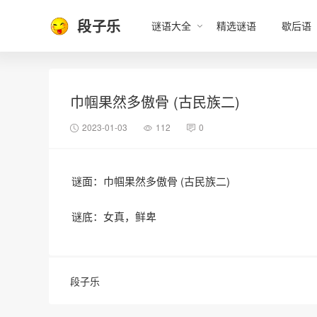
段子乐
谜语大全
精选谜语
歇后语
巾帼果然多傲骨 (古民族二)
2023-01-03
112
0
谜面：巾帼果然多傲骨 (古民族二)
谜底：女真，鲜卑
段子乐