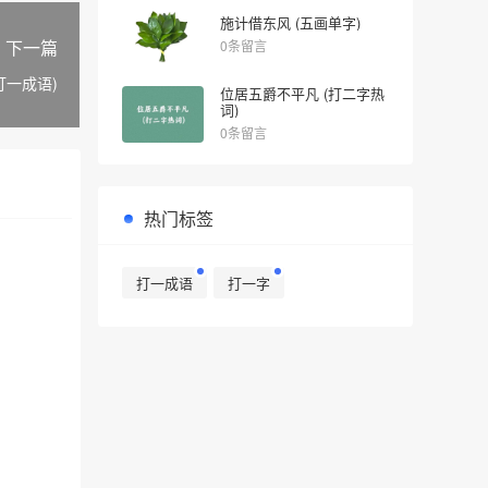
施计借东风 (五画单字)
下一篇
0条留言
打一成语)
位居五爵不平凡 (打二字热
词)
0条留言
热门标签
打一成语
打一字