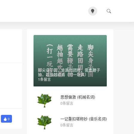
脚尖身子圆，走路团团转，需要鞭子
抽，越抽越欢喜（打一玩具）
1条留言
思想偏激 (机械名词)
0条留言
一记重扣堪称妙 (音乐名词)
0
0条留言