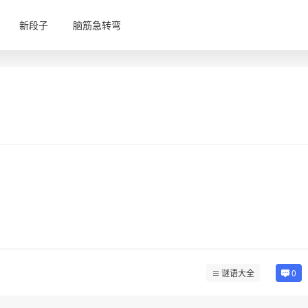
新段子
脑筋急转弯
谜语大全
0