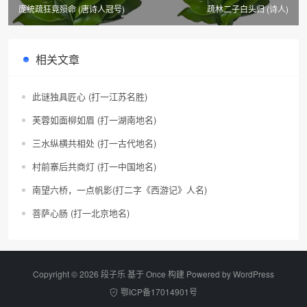
庞统疏狂竟殒命 (唐诗人冠号)
疏林二子白头归 (诗人)
相关文章
此谜独具匠心 (打一江苏名胜)
芙蓉如面柳如眉 (打一湖南地名)
三水纵横共相处 (打一古代地名)
村前寨后共商灯 (打一中国地名)
南望六桥，一点帆影(打二字《西游记》人名)
菩萨心肠 (打一北京地名)
Copyright © 2026 段子乐 基于 Once 构建 Powered by
WordPress
鄂ICP备17014901号