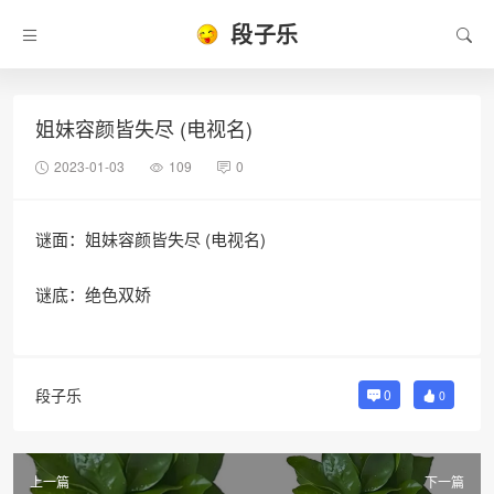
段子乐
姐妹容颜皆失尽 (电视名)
2023-01-03
109
0
谜面：姐妹容颜皆失尽 (电视名)
谜底：绝色双娇
段子乐
0
0
上一篇
下一篇