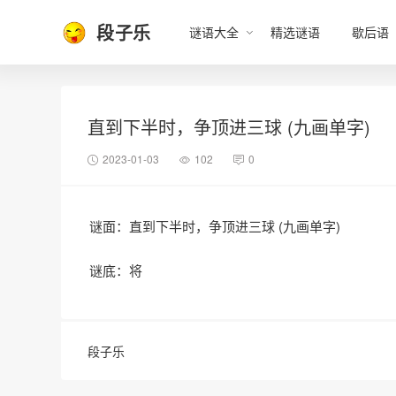
段子乐
谜语大全
精选谜语
歇后语
直到下半时，争顶进三球 (九画单字)
2023-01-03
102
0
谜面：直到下半时，争顶进三球 (九画单字)
谜底：将
段子乐