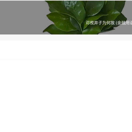
邓攸弃子为何故 (金融用