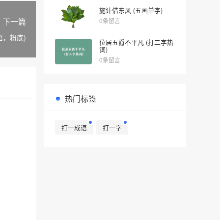
施计借东风 (五画单字)
下一篇
0条留言
语，粉底)
位居五爵不平凡 (打二字热
词)
0条留言
热门标签
打一成语
打一字