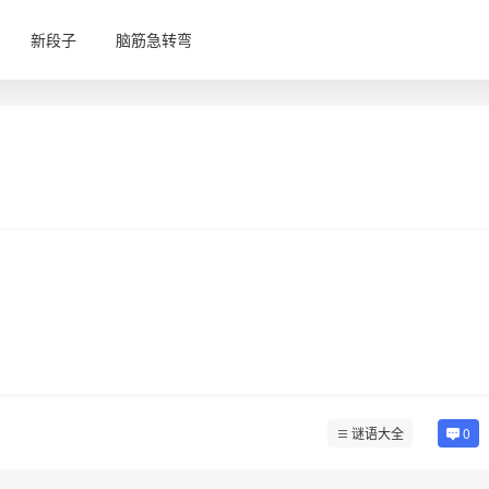
新段子
脑筋急转弯
谜语大全
0