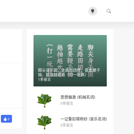
脚尖身子圆，走路团团转，需要鞭子
抽，越抽越欢喜（打一玩具）
1条留言
思想偏激 (机械名词)
0条留言
一记重扣堪称妙 (音乐名词)
0
0条留言