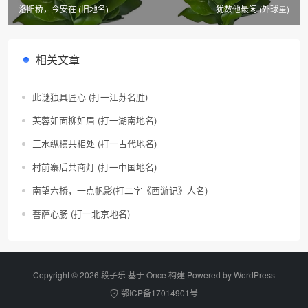
洛阳桥，今安在 (旧地名)
犹数他最闲 (外球星)
相关文章
此谜独具匠心 (打一江苏名胜)
芙蓉如面柳如眉 (打一湖南地名)
三水纵横共相处 (打一古代地名)
村前寨后共商灯 (打一中国地名)
南望六桥，一点帆影(打二字《西游记》人名)
菩萨心肠 (打一北京地名)
Copyright © 2026 段子乐 基于 Once 构建 Powered by
WordPress
鄂ICP备17014901号