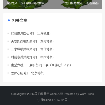
百分之四十八未中奖 (电视栏目)
蓬门始为君实开 (礼貌用语)
相关文章
此谜独具匠心 (打一江苏名胜)
芙蓉如面柳如眉 (打一湖南地名)
三水纵横共相处 (打一古代地名)
村前寨后共商灯 (打一中国地名)
南望六桥，一点帆影(打二字《西游记》人名)
菩萨心肠 (打一北京地名)
Copyright © 2026 段子乐 基于 Once 构建 Powered by
WordPress
鄂ICP备17014901号