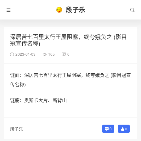
段子乐
深居苦七百里太行王屋阻塞，终夸娥负之 (影目
冠宣传名称)
2023-01-03
105
0
谜面：深居苦七百里太行王屋阻塞，终夸娥负之 (影目冠宣
传名称)
谜底：奥斯卡大片、断背山
段子乐
0
0