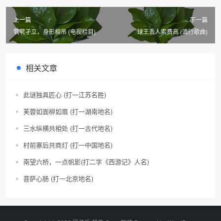
上一篇
下一篇
茕茕孑立，身形相吊 (电视栏目)
球王丢人索费高 (流行歌曲)
相关文章
此谜独具匠心 (打一江苏名胜)
芙蓉如面柳如眉 (打一湖南地名)
三水纵横共相处 (打一古代地名)
村前寨后共商灯 (打一中国地名)
南望六桥，一点帆影(打二字《西游记》人名)
菩萨心肠 (打一北京地名)