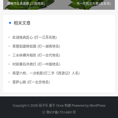
成堆作乱各离散 (三国地名)
书一写就示与君 (古女名)
相关文章
此谜独具匠心 (打一江苏名胜)
芙蓉如面柳如眉 (打一湖南地名)
三水纵横共相处 (打一古代地名)
村前寨后共商灯 (打一中国地名)
南望六桥，一点帆影(打二字《西游记》人名)
菩萨心肠 (打一北京地名)
Copyright © 2026 段子乐 基于 Once 构建 Powered by
WordPress
鄂ICP备17014901号