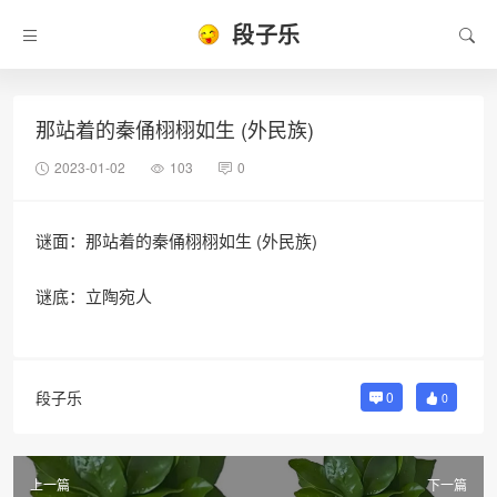
段子乐
那站着的秦俑栩栩如生 (外民族)
2023-01-02
103
0
谜面：那站着的秦俑栩栩如生 (外民族)
谜底：立陶宛人
段子乐
0
0
上一篇
下一篇