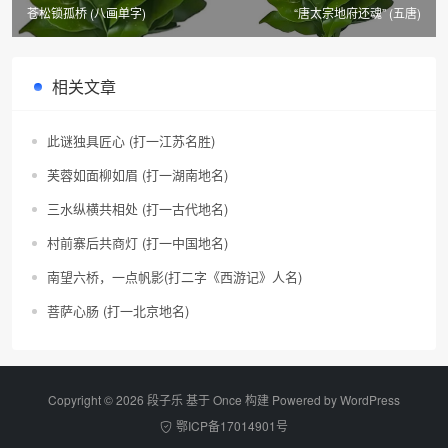
苍松锁孤桥 (八画单字)
“唐太宗地府还魂” (五唐)
相关文章
此谜独具匠心 (打一江苏名胜)
芙蓉如面柳如眉 (打一湖南地名)
三水纵横共相处 (打一古代地名)
村前寨后共商灯 (打一中国地名)
南望六桥，一点帆影(打二字《西游记》人名)
菩萨心肠 (打一北京地名)
Copyright © 2026 段子乐 基于 Once 构建 Powered by
WordPress
鄂ICP备17014901号