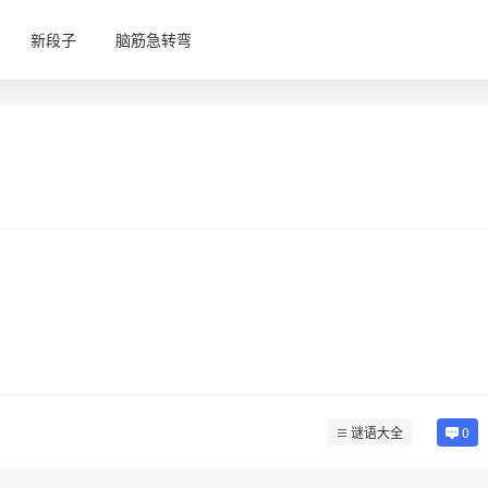
新段子
脑筋急转弯
谜语大全
0