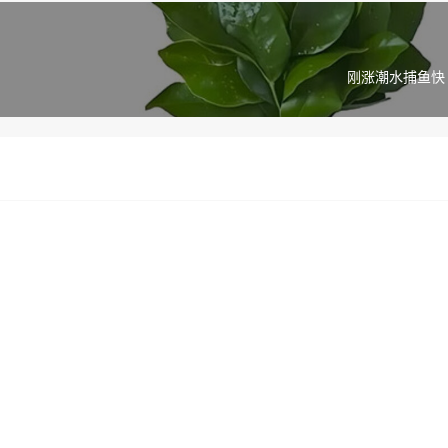
刚涨潮水捕鱼快 