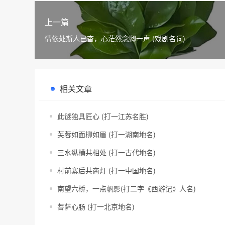
上一篇
情依处斯人已杳，心茫然念卿一声 (戏剧名词)
相关文章
此谜独具匠心 (打一江苏名胜)
芙蓉如面柳如眉 (打一湖南地名)
三水纵横共相处 (打一古代地名)
村前寨后共商灯 (打一中国地名)
南望六桥，一点帆影(打二字《西游记》人名)
菩萨心肠 (打一北京地名)