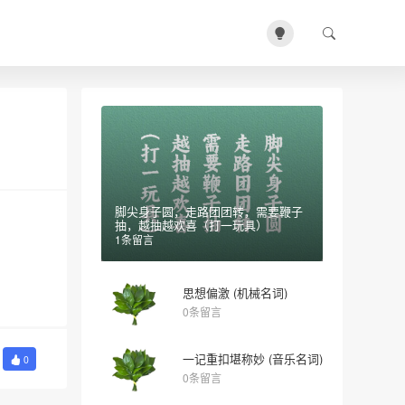
脚尖身子圆，走路团团转，需要鞭子
抽，越抽越欢喜（打一玩具）
1条留言
思想偏激 (机械名词)
0条留言
一记重扣堪称妙 (音乐名词)
0
0条留言