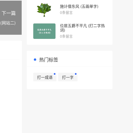
施计借东风 (五画单字)
下一篇
0条留言
(网站二)
位居五爵不平凡 (打二字热
词)
0条留言
热门标签
打一成语
打一字