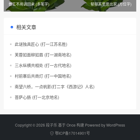
普工不用调回来 (多笔字)
郁郁其里思出家 (方位字)
相关文章
此谜独具匠心 (打一江苏名胜)
芙蓉如面柳如眉 (打一湖南地名)
三水纵横共相处 (打一古代地名)
村前寨后共商灯 (打一中国地名)
南望六桥，一点帆影(打二字《西游记》人名)
菩萨心肠 (打一北京地名)
Copyright © 2026 段子乐 基于 Once 构建 Powered by
WordPress
鄂ICP备17014901号