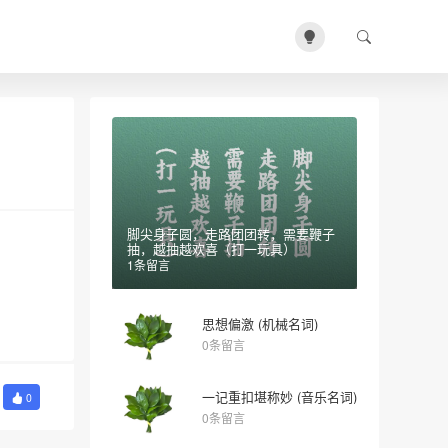
脚尖身子圆，走路团团转，需要鞭子
抽，越抽越欢喜（打一玩具）
1条留言
思想偏激 (机械名词)
0条留言
一记重扣堪称妙 (音乐名词)
0
0条留言