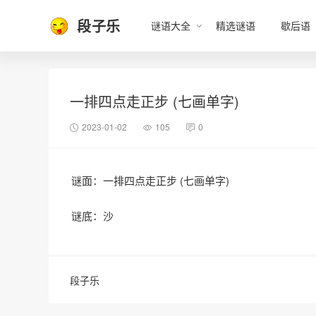
段子乐
谜语大全
精选谜语
歇后语
一排四点走正步 (七画单字)
2023-01-02
105
0
谜面：一排四点走正步 (七画单字)
谜底：沙
段子乐