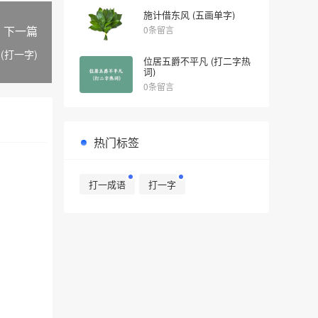
施计借东风 (五画单字)
下一篇
0条留言
(打一字)
位居五爵不平凡 (打二字热
词)
0条留言
热门标签
打一成语
打一字