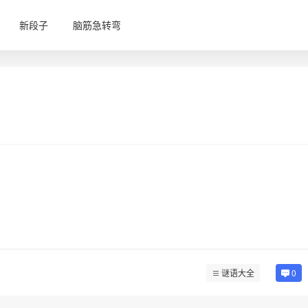
新段子
脑筋急转弯
谜语大全
0