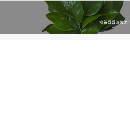
"掩首昏昏泣残泪" 