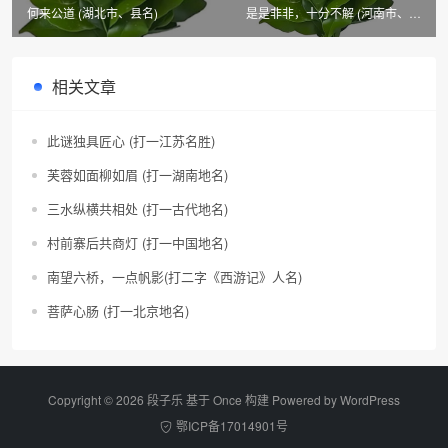
何来公道 (湖北市、县名)
是是非非，十分不解 (河南市、县
名)
相关文章
此谜独具匠心 (打一江苏名胜)
芙蓉如面柳如眉 (打一湖南地名)
三水纵横共相处 (打一古代地名)
村前寨后共商灯 (打一中国地名)
南望六桥，一点帆影(打二字《西游记》人名)
菩萨心肠 (打一北京地名)
Copyright © 2026 段子乐 基于 Once 构建 Powered by
WordPress
鄂ICP备17014901号