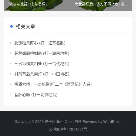
"去去从此辞" (书法名词)
大盘翻红后，多方不再上攻 (围棋
手)
相关文章
此谜独具匠心 (打一江苏名胜)
芙蓉如面柳如眉 (打一湖南地名)
三水纵横共相处 (打一古代地名)
村前寨后共商灯 (打一中国地名)
南望六桥，一点帆影(打二字《西游记》人名)
菩萨心肠 (打一北京地名)
Copyright © 2026 段子乐 基于 Once 构建 Powered by
WordPress
鄂ICP备17014901号