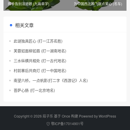
挥手告别泪遮眼 (九画单字)
为中国西北腾飞献点爱心 (名车)
相关文章
此谜独具匠心 (打一江苏名胜)
芙蓉如面柳如眉 (打一湖南地名)
三水纵横共相处 (打一古代地名)
村前寨后共商灯 (打一中国地名)
南望六桥，一点帆影(打二字《西游记》人名)
菩萨心肠 (打一北京地名)
Copyright © 2026 段子乐 基于 Once 构建 Powered by
WordPress
鄂ICP备17014901号