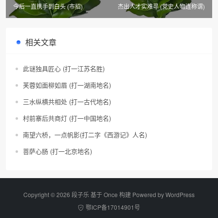
今后一直携手到白头 (市招)
杰出人才实难寻 (党史人物连称谓)
相关文章
此谜独具匠心 (打一江苏名胜)
芙蓉如面柳如眉 (打一湖南地名)
三水纵横共相处 (打一古代地名)
村前寨后共商灯 (打一中国地名)
南望六桥，一点帆影(打二字《西游记》人名)
菩萨心肠 (打一北京地名)
Copyright © 2026 段子乐 基于 Once 构建 Powered by
WordPress
鄂ICP备17014901号