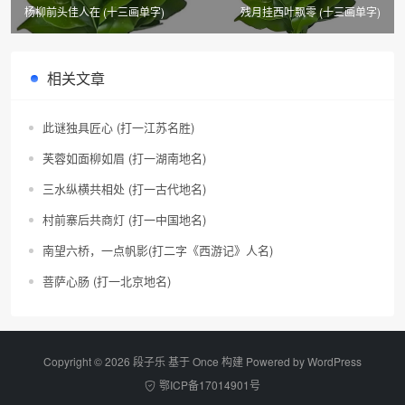
杨柳前头佳人在 (十三画单字)
残月挂西叶飘零 (十三画单字)
相关文章
此谜独具匠心 (打一江苏名胜)
芙蓉如面柳如眉 (打一湖南地名)
三水纵横共相处 (打一古代地名)
村前寨后共商灯 (打一中国地名)
南望六桥，一点帆影(打二字《西游记》人名)
菩萨心肠 (打一北京地名)
Copyright © 2026 段子乐 基于 Once 构建 Powered by
WordPress
鄂ICP备17014901号