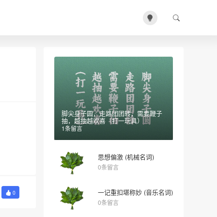
脚尖身子圆，走路团团转，需要鞭子
抽，越抽越欢喜（打一玩具）
1条留言
思想偏激 (机械名词)
0条留言
一记重扣堪称妙 (音乐名词)
0
0条留言