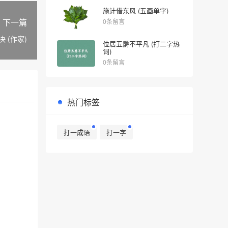
施计借东风 (五画单字)
下一篇
0条留言
 (作家)
位居五爵不平凡 (打二字热
词)
0条留言
热门标签
打一成语
打一字