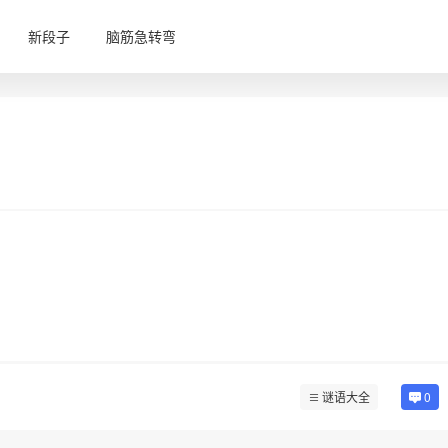
新段子
脑筋急转弯
谜语大全
0