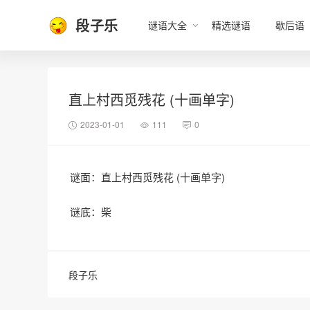
段子乐
谜语大全
精选谜语
歇后语
直上村西觅残花 (十画单字)
2023-01-01
111
0
谜面：直上村西觅残花 (十画单字)
谜底：柴
段子乐