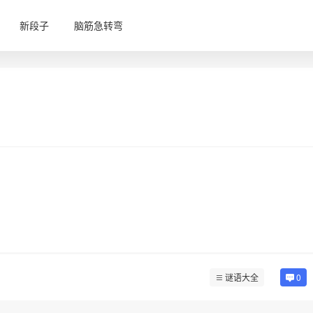
新段子
脑筋急转弯
谜语大全
0