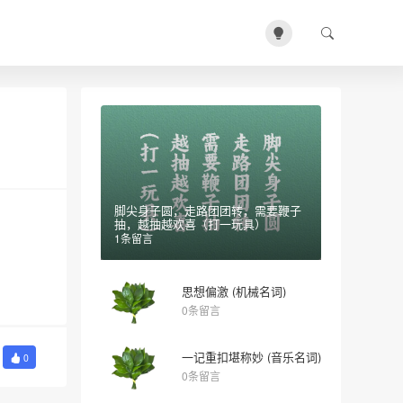
脚尖身子圆，走路团团转，需要鞭子
抽，越抽越欢喜（打一玩具）
1条留言
思想偏激 (机械名词)
0条留言
一记重扣堪称妙 (音乐名词)
0
0条留言