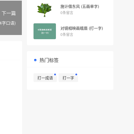
施计借东风 (五画单字)
下一篇
0条留言
(4字口语)
对镜相映画蛾眉 (打一字)
0条留言
热门标签
打一成语
打一字