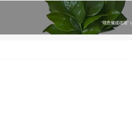
“晓色催成疏雨” 