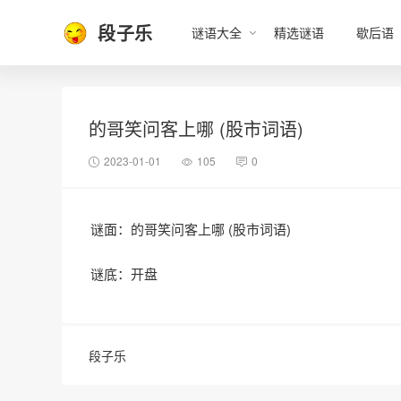
段子乐
谜语大全
精选谜语
歇后语
的哥笑问客上哪 (股市词语)
2023-01-01
105
0
谜面：的哥笑问客上哪 (股市词语)
谜底：开盘
段子乐