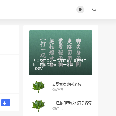
脚尖身子圆，走路团团转，需要鞭子
抽，越抽越欢喜（打一玩具）
1条留言
思想偏激 (机械名词)
0条留言
一记重扣堪称妙 (音乐名词)
0
0条留言