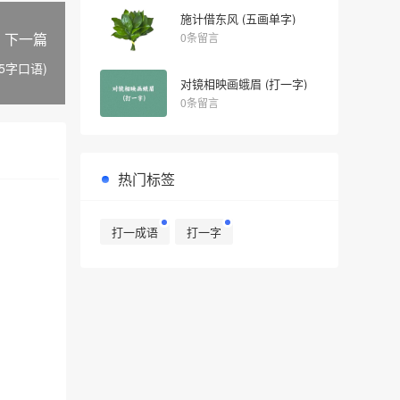
施计借东风 (五画单字)
下一篇
0条留言
5字口语)
对镜相映画蛾眉 (打一字)
0条留言
热门标签
打一成语
打一字