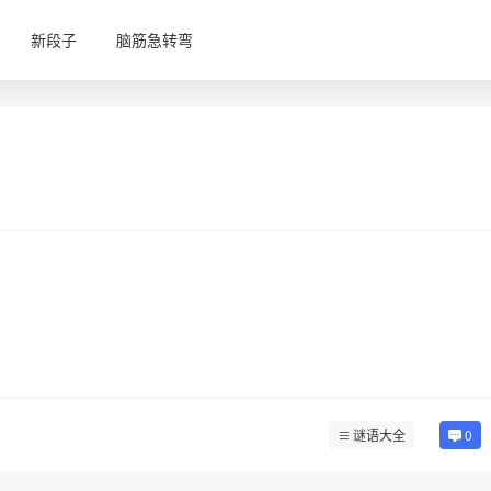
新段子
脑筋急转弯
谜语大全
0