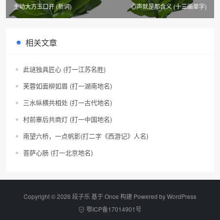
主动大方玉口开 (新词)
心声就是那含义 (十三画单字)
相关文章
此谜独具匠心 (打一江苏名胜)
芙蓉如面柳如眉 (打一湖南地名)
三水纵横共相处 (打一古代地名)
村前寨后共商灯 (打一中国地名)
南望六桥，一点帆影(打二字《西游记》人名)
菩萨心肠 (打一北京地名)
Copyright © 2026 段子乐 基于 Once 构建 Powered by
WordPress
鄂ICP备17014901号