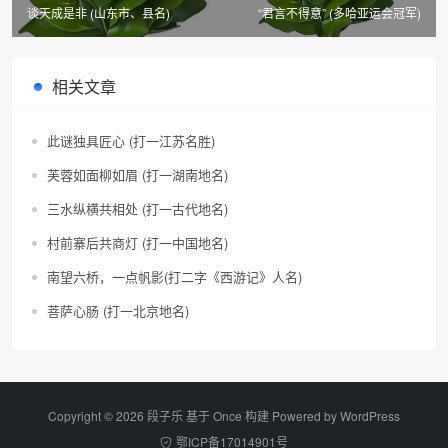
谈天成是非 (山东市、县名)
“君言不得意” (多哈亚运会冠军)
相关文章
此谜独具匠心 (打一江苏名胜)
芙蓉如面柳如眉 (打一湖南地名)
三水纵横共相处 (打一古代地名)
村前寨后共商灯 (打一中国地名)
南望六桥，一点帆影(打二字《西游记》人名)
菩萨心肠 (打一北京地名)
Copyright © 2026 段子乐 基于 Once 构建 Powered by
WordPress
鄂ICP备17014901号