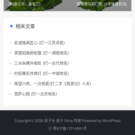
洁 (浙江市、县名二)
“家院带马府门等” (3字体育名词)
相关文章
此谜独具匠心 (打一江苏名胜)
芙蓉如面柳如眉 (打一湖南地名)
三水纵横共相处 (打一古代地名)
村前寨后共商灯 (打一中国地名)
南望六桥，一点帆影(打二字《西游记》人名)
菩萨心肠 (打一北京地名)
Copyright © 2026 段子乐 基于 Once 构建 Powered by
WordPress
鄂ICP备17014901号