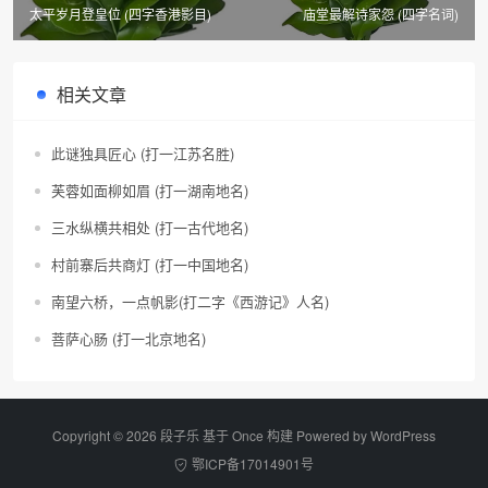
太平岁月登皇位 (四字香港影目)
庙堂最解诗家怨 (四字名词)
相关文章
此谜独具匠心 (打一江苏名胜)
芙蓉如面柳如眉 (打一湖南地名)
三水纵横共相处 (打一古代地名)
村前寨后共商灯 (打一中国地名)
南望六桥，一点帆影(打二字《西游记》人名)
菩萨心肠 (打一北京地名)
Copyright © 2026 段子乐 基于 Once 构建 Powered by
WordPress
鄂ICP备17014901号