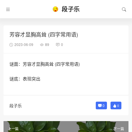
段子乐
芳容才显胸高耸 (四字常用语)
2023-06-09
89
0
谜面：芳容才显胸高耸 (四字常用语)
谜底：表现突出
段子乐
0
0
上一篇
下一篇