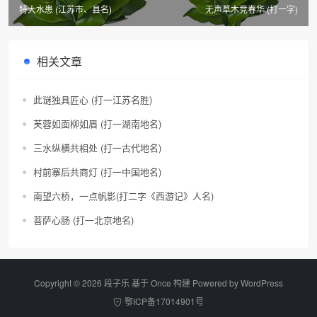
特大水患 (江苏市、县名)
无声草木竞春华 (打一字)
相关文章
此谜独具匠心 (打一江苏名胜)
芙蓉如面柳如眉 (打一湖南地名)
三水纵横共相处 (打一古代地名)
村前寨后共商灯 (打一中国地名)
南望六桥，一点帆影(打二字《西游记》人名)
菩萨心肠 (打一北京地名)
Copyright © 2026 段子乐 基于 Once 构建 Powered by
WordPress
鄂ICP备17014901号