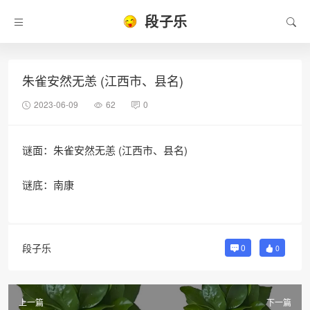
段子乐
朱雀安然无恙 (江西市、县名)
2023-06-09
62
0
谜面：朱雀安然无恙 (江西市、县名)
谜底：南康
段子乐
0
0
上一篇
下一篇