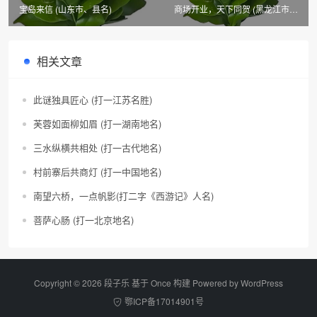
宝岛来信 (山东市、县名)
商场开业，天下同贺 (黑龙江市、
县名)
相关文章
此谜独具匠心 (打一江苏名胜)
芙蓉如面柳如眉 (打一湖南地名)
三水纵横共相处 (打一古代地名)
村前寨后共商灯 (打一中国地名)
南望六桥，一点帆影(打二字《西游记》人名)
菩萨心肠 (打一北京地名)
Copyright © 2026 段子乐 基于 Once 构建 Powered by
WordPress
鄂ICP备17014901号